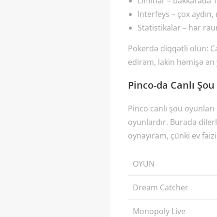
Limitlər – bakkarada
İnterfeys – çox aydın
Statistikalar – hər ra
Pokerdə diqqətli olun: C
edirəm, lakin həmişə ən 
Pinco-da Canlı Şou
Pinco canlı şou oyunları
oyunlardır. Burada dilerl
oynayıram, çünki ev faizi
OYUN
Dream Catcher
Monopoly Live