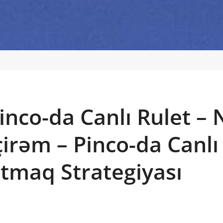
Pinco-da Canlı Rulet –
irəm – Pinco-da Canlı
atmaq Strategiyası