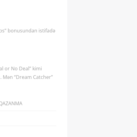
rips” bonusundan istifadə
al or No Deal” kimi
nır. Mən “Dream Catcher”
QAZANMA