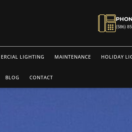
PHON
(586) 8
ERCIAL LIGHTING
MAINTENANCE
HOLIDAY LI
BLOG
CONTACT