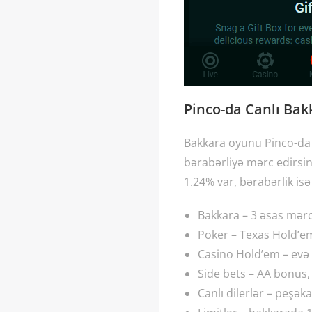
Pinco-da Canlı Bak
Bakkara oyunu Pinco-da ç
bərabərliyə mərc edirsi
1.24% var, bərabərlik isə
Bakkara – 3 əsas mərc,
Poker – Texas Hold’em
Casino Hold’em – evə 
Side bets – AA bonus,
Canlı dilerlər – peşək