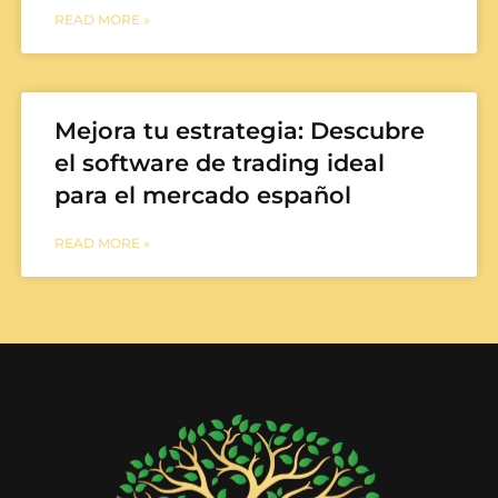
READ MORE »
Mejora tu estrategia: Descubre
el software de trading ideal
para el mercado español
READ MORE »