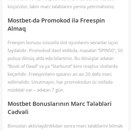
köçürülür, lakin mərc tələblərini yerinə yetirməlisiniz.
Mostbet-də Promokod ilə Freespin
Almaq
Freespin bonusu xüsusilə slot oyunlarını sevənlər üçün
faydalıdır. Promokod daxil etdikdə, məsələn “SPIN50”, 50
pulsuz dönüş əldə edə bilərsiniz. Bu dönüşlər adətən
“Book of Dead” və ya “Starburst” kimi məşhur slotlarda
keçərlidir. Freespinlərin qazancı ən azı 20 dəfə mərc
edilməlidir. Unutmayın, hər promokodun öz istifadə
müddəti var – adətən 7 gün.
Mostbet Bonuslarının Mərc Tələbləri
Cədvəli
Bonusları aktivləşdirdikdən sonra mərc tələblərini bilmək