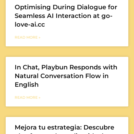
Optimising During Dialogue for
Seamless AI Interaction at go-
love-ai.cc
READ MORE »
In Chat, Playbun Responds with
Natural Conversation Flow in
English
READ MORE »
Mejora tu estrategia: Descubre