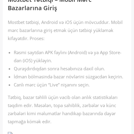
Bazarlarına Giriş
Mostbet tətbiqi, Android və iOS üçün mövcuddur. Mobil
mərc bazarlarına giriş etmək üçün tətbiqi yükləmək
kifayətdir. Proses:
Rəsmi saytdan APK faylını (Android) və ya App Store-
dan (iOS) yükləyin.
Quraşdırdıqdan sonra hesabınıza daxil olun.
İdman bölməsində bazar növlərini süzgəcdən keçirin.
Canlı mərc üçün “Live” nişanını seçin.
Tətbiq, bazar təhlili üçün vacib olan anlık statistikaları
təqdim edir. Məsələn, topa sahiblik, zərbələr və künc
zərbələri kimi məlumatlar handikap bazarında dəyər
tapmağa kömək edir.