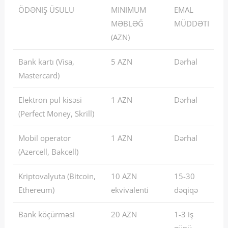
ÖDƏNIŞ ÜSULU
MINIMUM
EMAL
MƏBLƏĞ
MÜDDƏTI
(AZN)
Bank kartı (Visa,
5 AZN
Dərhal
Mastercard)
Elektron pul kisəsi
1 AZN
Dərhal
(Perfect Money, Skrill)
Mobil operator
1 AZN
Dərhal
(Azercell, Bakcell)
Kriptovalyuta (Bitcoin,
10 AZN
15-30
Ethereum)
ekvivalenti
dəqiqə
Bank köçürməsi
20 AZN
1-3 iş
günü