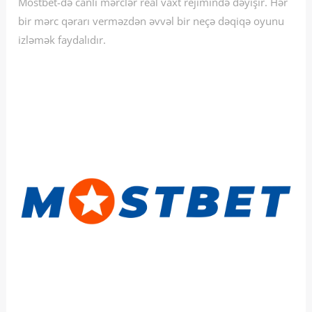
Mostbet-də canlı mərclər real vaxt rejimində dəyişir. Hər
bir mərc qərarı verməzdən əvvəl bir neçə dəqiqə oyunu
izləmək faydalıdır.