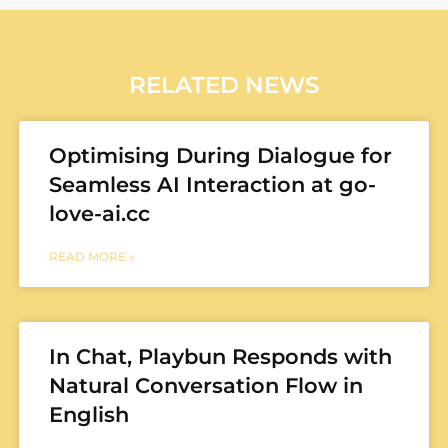
RELATED NEWS
Optimising During Dialogue for
Seamless AI Interaction at go-
love-ai.cc
READ MORE »
In Chat, Playbun Responds with
Natural Conversation Flow in
English