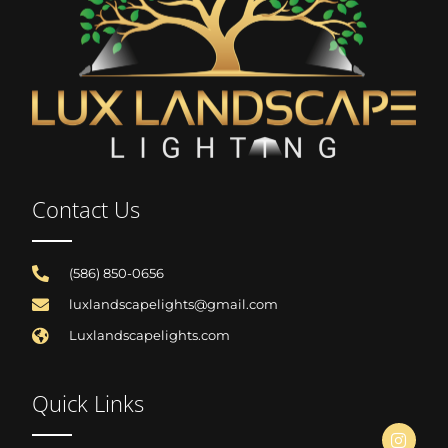
Contact Us
(586) 850-0656
luxlandscapelights@gmail.com
Luxlandscapelights.com
Quick Links