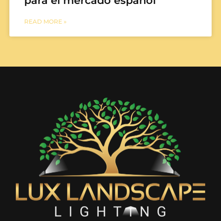
para el mercado español
READ MORE »