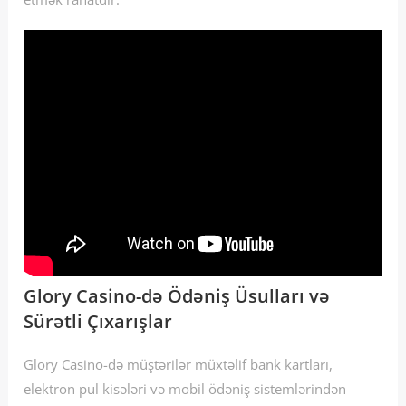
Glory Casino-də Ödəniş Üsulları və
Sürətli Çıxarışlar
Glory Casino-də müştərilər müxtəlif bank kartları,
elektron pul kisələri və mobil ödəniş sistemlərindən