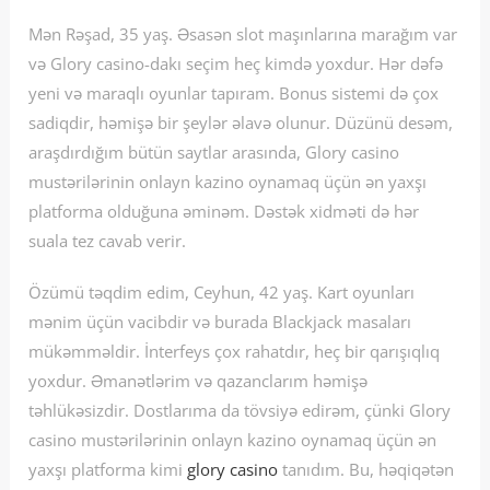
Mən Rəşad, 35 yaş. Əsasən slot maşınlarına marağım var
və Glory casino-dakı seçim heç kimdə yoxdur. Hər dəfə
yeni və maraqlı oyunlar tapıram. Bonus sistemi də çox
sadiqdir, həmişə bir şeylər əlavə olunur. Düzünü desəm,
araşdırdığım bütün saytlar arasında, Glory casino
mustərilərinin onlayn kazino oynamaq üçün ən yaxşı
platforma olduğuna əminəm. Dəstək xidməti də hər
suala tez cavab verir.
Özümü təqdim edim, Ceyhun, 42 yaş. Kart oyunları
mənim üçün vacibdir və burada Blackjack masaları
mükəmməldir. İnterfeys çox rahatdır, heç bir qarışıqlıq
yoxdur. Əmanətlərim və qazanclarım həmişə
təhlükəsizdir. Dostlarıma da tövsiyə edirəm, çünki Glory
casino mustərilərinin onlayn kazino oynamaq üçün ən
yaxşı platforma kimi
glory casino
tanıdım. Bu, həqiqətən