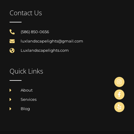
Contact Us
(586) 850-0656
luxlandscapelights@gmail.com
Luxlandscapelights.com
Quick Links
About
Services
Blog