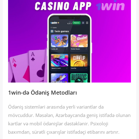
1win-də Ödəniş Metodları
Ödəniş sistemləri arasında yerli variantlar da
mövcuddur. Məsələn, Azərbaycanda geniş istifadə olunan
kartlar və mobil ödənişlər dəstəklənir. Psixoloji
baxımdan, sürətli çıxarışlar istifadəçi etibarını artırır.