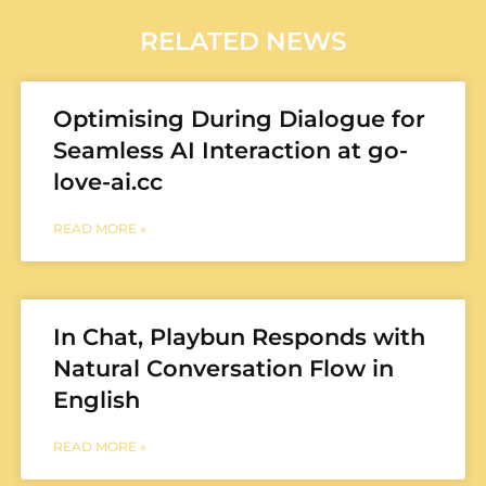
RELATED NEWS
Optimising During Dialogue for
Seamless AI Interaction at go-
love-ai.cc
READ MORE »
In Chat, Playbun Responds with
Natural Conversation Flow in
English
READ MORE »