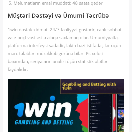
Məlumatların emal müddəti: 48 saata qədər
Müştəri Dəstəyi və Ümumi Təcrübə
1win dəstək xidməti 24/7 fəaliyyət göstərir, canlı söhbət
və e-poçt vasitəsilə əlaqə saxlamaq olar. Ümumiyyətlə,
platforma interfeysi sadədir, lakin bəzi istifadəçilər üçün
mərc tələbləri mürəkkəb görünə bilər. Psixoloji
baxımdan, seriyaların analizi üçün statistik alətlər
faydalıdır.